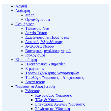
Αρχική
Διοίκηση
Μέλη
Οργανόγραμμα
Ενημέρωση
Τελευταία Νέα
Δελτία Τύπου
Διαγωνισμοί & Προμήθειες
Διακοπές Υδροδότησης
Αναλύσεις Νερού
Βιοχημικές αναλύσεις νερού
Ισολογισμοί
Εξυπηρέτηση
Ηλεκτρονικές Υπηρεσίες
E-payments
Τρόποι Εξόφλησης Λογαριασμών
Τιμολόγιο Ύδρευσης – Αποχέτευσης
Αποχέτευση
Ύδρευση & Αποχέτευση
Ύδρευση
Κανονισμός Ύδρευσης
Τέλη & Χρεώσεις
Επεκτάσεις Αγωγών Ύδρευσης
Σύνδεση με Ύδρευση