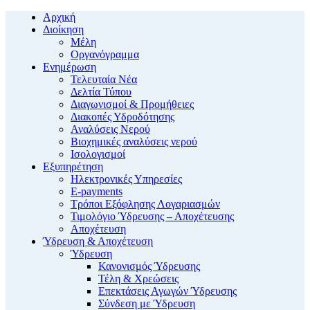
Αρχική
Διοίκηση
Μέλη
Οργανόγραμμα
Ενημέρωση
Τελευταία Νέα
Δελτία Τύπου
Διαγωνισμοί & Προμήθειες
Διακοπές Υδροδότησης
Αναλύσεις Νερού
Βιοχημικές αναλύσεις νερού
Ισολογισμοί
Εξυπηρέτηση
Ηλεκτρονικές Υπηρεσίες
E-payments
Τρόποι Εξόφλησης Λογαριασμών
Τιμολόγιο Ύδρευσης – Αποχέτευσης
Αποχέτευση
Ύδρευση & Αποχέτευση
Ύδρευση
Κανονισμός Ύδρευσης
Τέλη & Χρεώσεις
Επεκτάσεις Αγωγών Ύδρευσης
Σύνδεση με Ύδρευση