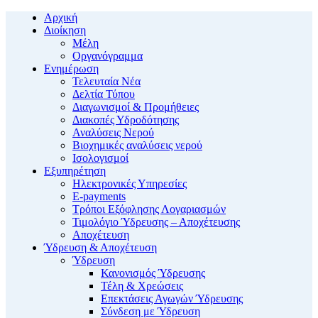
Αρχική
Διοίκηση
Μέλη
Οργανόγραμμα
Ενημέρωση
Τελευταία Νέα
Δελτία Τύπου
Διαγωνισμοί & Προμήθειες
Διακοπές Υδροδότησης
Αναλύσεις Νερού
Βιοχημικές αναλύσεις νερού
Ισολογισμοί
Εξυπηρέτηση
Ηλεκτρονικές Υπηρεσίες
E-payments
Τρόποι Εξόφλησης Λογαριασμών
Τιμολόγιο Ύδρευσης – Αποχέτευσης
Αποχέτευση
Ύδρευση & Αποχέτευση
Ύδρευση
Κανονισμός Ύδρευσης
Τέλη & Χρεώσεις
Επεκτάσεις Αγωγών Ύδρευσης
Σύνδεση με Ύδρευση