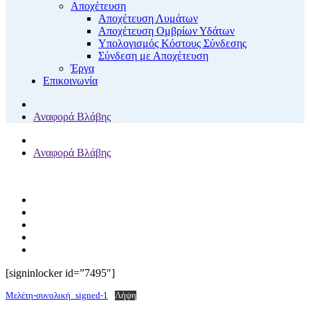
Αποχέτευση
Αποχέτευση Λυμάτων
Αποχέτευση Ομβρίων Υδάτων
Υπολογισμός Κόστους Σύνδεσης
Σύνδεση με Αποχέτευση
Έργα
Επικοινωνία
Αναφορά Βλάβης
Αναφορά Βλάβης
[signinlocker id=”7495″]
Μελέτη-συνολική_signed-1
Λήψη