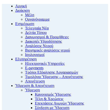
Αρχική
Διοίκηση
Μέλη
Οργανόγραμμα
Ενημέρωση
Τελευταία Νέα
Δελτία Τύπου
Διαγωνισμοί & Προμήθειες
Διακοπές Υδροδότησης
Αναλύσεις Νερού
Βιοχημικές αναλύσεις νερού
Ισολογισμοί
Εξυπηρέτηση
Ηλεκτρονικές Υπηρεσίες
E-payments
Τρόποι Εξόφλησης Λογαριασμών
Τιμολόγιο Ύδρευσης – Αποχέτευσης
Αποχέτευση
Ύδρευση & Αποχέτευση
Ύδρευση
Κανονισμός Ύδρευσης
Τέλη & Χρεώσεις
Επεκτάσεις Αγωγών Ύδρευσης
Σύνδεση με Ύδρευση